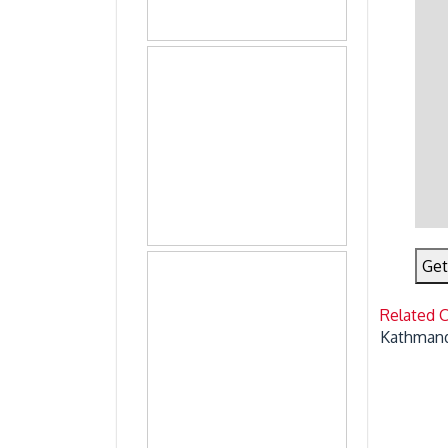
Get
Related 
Kathmand