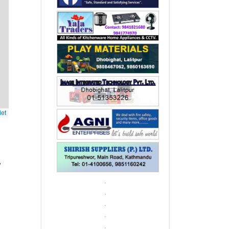
let
,