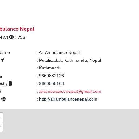
bulance Nepal
iews
:
753
 Name
:
Air Ambulance Nepal
s
:
Putalisadak, Kathmandu, Nepal
:
Kathmandu
:
9860832126
ectly
:
9860555163
:
airambulancenepal@gmail.com
e
:
http://airambulancenepal.com
+
−